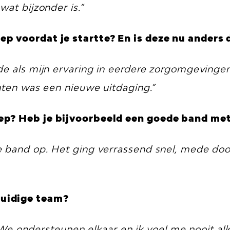
wat bijzonder is.”
p voordat je startte? En is deze nu anders 
de als mijn ervaring in eerdere zorgomgevingen
̈nten was een nieuwe uitdaging.”
oep? Heb je bijvoorbeeld een goede band me
e band op. Het ging verrassend snel, mede doo
huidige team?
el. We ondersteunen elkaar en ik voel me nooit 