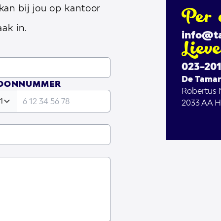
an bij jou op kantoor
Per 
ak in.
info@t
Liev
023-20
De Tamar
FOONNUMMER
Robertus
1
2033 AA
H