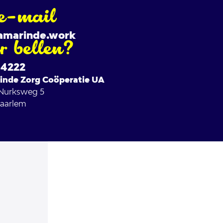
e-mail
amarinde.work
er bellen?
14222
inde Zorg Coöperatie UA
 Nurksweg 5
aarlem