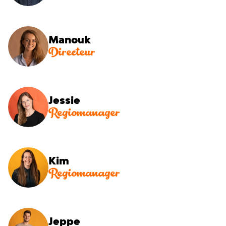
Manouk
Directeur
Jessie
Regiomanager
Kim
Regiomanager
Jeppe