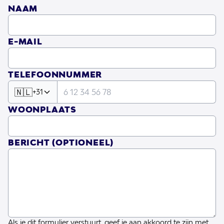
NAAM
E-MAIL
TELEFOONNUMMER
🇳🇱
+31
WOONPLAATS
BERICHT
(OPTIONEEL)
Als je dit formulier verstuurt, geef je aan akkoord te zijn met