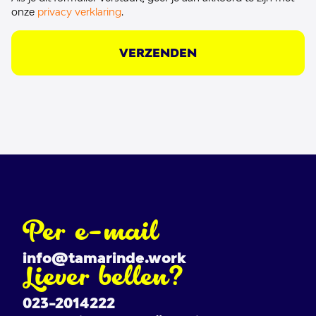
onze
privacy verklaring
.
VERZENDEN
Per e-mail
info@tamarinde.work
Liever bellen?
023-2014222