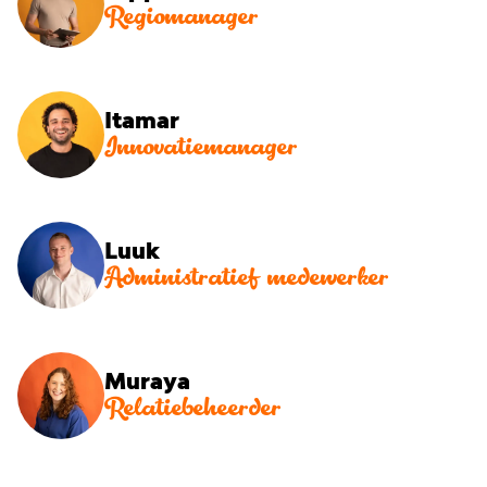
Regiomanager
Itamar
Innovatiemanager
Luuk
Administratief medewerker
Muraya
Relatiebeheerder