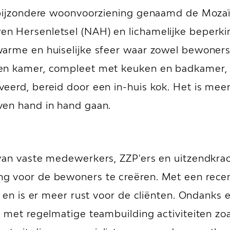
 bijzondere woonvoorziening genaamd de Mozaï
n Hersenletsel (NAH) en lichamelijke beperkin
warme en huiselijke sfeer waar zowel bewoners
en kamer, compleet met keuken en badkamer, e
erd, bereid door een in-huis kok. Het is meer 
ven hand in hand gaan.
 van vaste medewerkers, ZZP'ers en uitzendkr
ng voor de bewoners te creëren. Met een rece
d en is er meer rust voor de cliënten. Ondanks 
 met regelmatige teambuilding activiteiten zoa