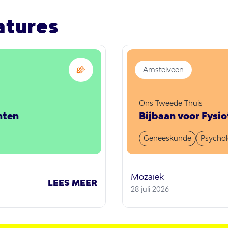
atures
Amstelveen
Ons Tweede Thuis
nten
Bijbaan voor Fysi
Geneeskunde
Psychol
Mozaïek
LEES MEER
28 juli 2026