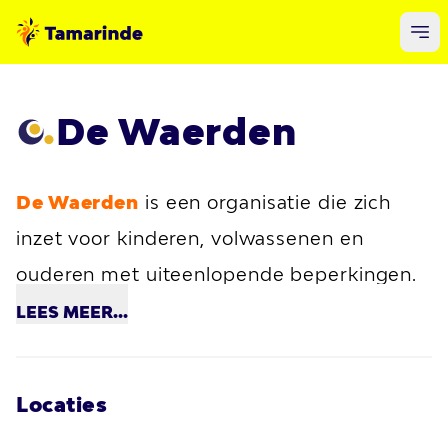
De Waerden
De Waerden
is een organisatie die zich
inzet voor kinderen, volwassenen en
ouderen met uiteenlopende beperkingen.
Hun toewijding om individuen te
LEES
MEER...
ondersteunen in het leiden van een zo
zelfstandig mogelijk leven, ligt helemaal in
Locaties
lijn met onze visie bij Tamarinde, waar we