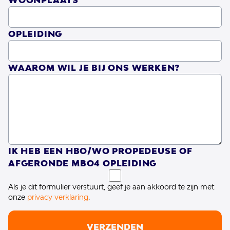
WOONPLAATS
voldoeningen die een carrière in de zorg
met zich meebrengt.
OPLEIDING
Op de lange termijn is het onze ambitie
WAAROM WIL JE BIJ ONS WERKEN?
dat studenten die hebben bijgedragen aan
De Waerden's zorgteams, na hun
afstuderen, de mogelijkheid hebben om
door te stromen naar volwaardige posities
IK HEB EEN HBO/WO PROPEDEUSE OF
binnen de organisatie. Deze naadloze
AFGERONDE MBO4 OPLEIDING
overgang van student naar professional
Als je dit formulier verstuurt, geef je aan akkoord te zijn met
biedt een oplossing voor het nijpende
onze
privacy verklaring
.
personeelstekort in de zorg en bouwt
voort op de reeds bestaande relatie en
VERZENDEN