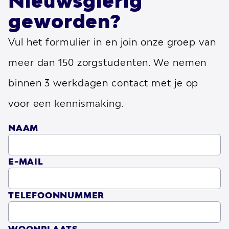
Nieuwsgierig
zorgprofessionals van morgen.
geworden?
De samenwerking met De Waerden is
Vul het formulier in en join onze groep van
tweeledig: enerzijds bieden onze
meer dan 150 zorgstudenten. We nemen
talentpools directe, hands-on
binnen 3 werkdagen contact met je op
ondersteuning binnen De Waerden’s
voor een kennismaking.
zorgteams, waardoor de druk op
NAAM
bestaande medewerkers wordt verlicht en
de zorgkwaliteit hoog blijft. Anderzijds
E-MAIL
krijgen onze studenten de kans om hun
academische kennis toe te passen in de
TELEFOONNUMMER
praktijk, waardoor ze een dieper begrip
krijgen van de uitdagingen en