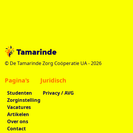
overtuigd dat we samen een significante
impact kunnen maken in de levens van
velen.
© De Tamarinde Zorg Coöperatie UA -
2026
Pagina's
Juridisch
Studenten
Privacy / AVG
Zorginstelling
Vacatures
Artikelen
Over ons
Contact