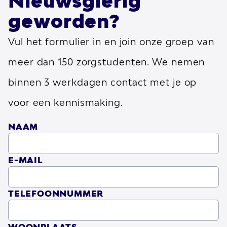
Nieuwsgierig
de cliënten. Door middel van dialoog,
geworden?
geduld, en optimisme, bieden zij een pad
Vul het formulier in en join onze groep van
naar persoonlijke ontwikkeling en
meer dan 150 zorgstudenten. We nemen
zelfontplooiing.
binnen 3 werkdagen contact met je op
Ondersteuning op Maat
voor een kennismaking.
De ondersteuning die zij leveren begint
NAAM
altijd met het begrijpen van de individuele
behoeften en het bieden van
E-MAIL
mogelijkheden die aansluiten bij de
persoonlijke doelen van de cliënten.
TELEFOONNUMMER
Gemeenschap en samenwerking