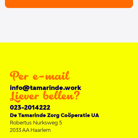
het realiseren van een zo goed mogelijk
leven voor ieder individu.
Per e-mail
info@tamarinde.work
Liever bellen?
023-2014222
De Tamarinde Zorg Coöperatie UA
Robertus Nurksweg 5
2033 AA
Haarlem