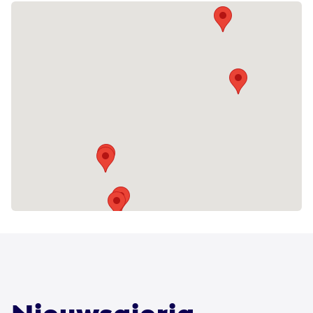
leiden.
Kijken naar wat wél kan
De kern van de visie ligt in het erkennen
en benutten van de mogelijkheden van elk
individu, ongeacht de beperkingen. Hierbij
wordt gestreefd naar inclusie en actieve
bijdrage aan de maatschappij.
Een zo goed mogelijk leven
De Hartekamp Groep zet zich in voor het
creëren van een leven dat resoneren met
de unieke eigenschappen en ambities van