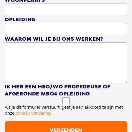
WOONPLAATS
De kracht van gemeenschap is een
essentieel aspect van de werkwijze van de
OPLEIDING
Hartekamp Groep. Door samen te werken
WAAROM WIL JE BIJ ONS WERKEN?
met professionals, vrijwilligers en de
bredere samenleving, wordt er gewerkt
aan een ondersteunend netwerk dat
bijdraagt aan de verrijking van het leven
van de cliënten.
IK HEB EEN HBO/WO PROPEDEUSE OF
AFGERONDE MBO4 OPLEIDING
De Hartekamp Groep streeft naar een
Als je dit formulier verstuurt, geef je aan akkoord te zijn met
toekomst van hoop, groei en inclusiviteit
onze
privacy verklaring
.
voor mensen met een verstandelijke
VERZENDEN
beperking, door dagelijks te werken aan