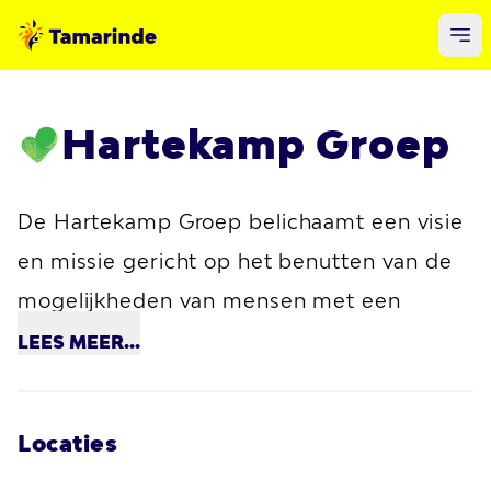
Hartekamp Groep
De Hartekamp Groep belichaamt een visie
en missie gericht op het benutten van de
mogelijkheden van mensen met een
verstandelijke beperking. Door het creëren
LEES
MEER...
van een stimulerende omgeving, streeft de
organisatie ernaar om elk individu te
Locaties
helpen een zo goed mogelijk leven te