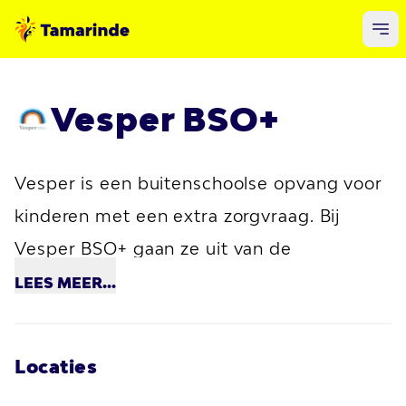
Vesper BSO+
Vesper is een buitenschoolse opvang voor
kinderen met een extra zorgvraag. Bij
Vesper BSO+ gaan ze uit van de
mogelijkheden van kinderen. De
LEES
MEER...
groepscollega’s zorgen voor rust en
structuur op de groep zodat kinderen in
Locaties
staat worden gesteld succeservaringen op